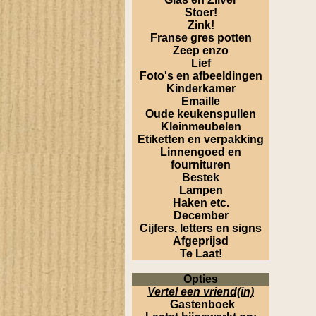
Stoer!
Zink!
Franse gres potten
Zeep enzo
Lief
Foto's en afbeeldingen
Kinderkamer
Emaille
Oude keukenspullen
Kleinmeubelen
Etiketten en verpakking
Linnengoed en
fournituren
Bestek
Lampen
Haken etc.
December
Cijfers, letters en signs
Afgeprijsd
Te Laat!
Opties
Vertel een vriend(in)
Gastenboek