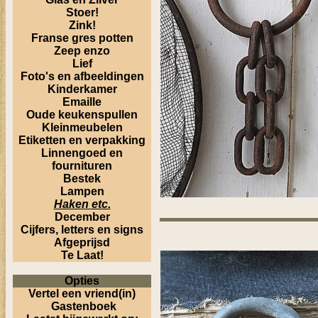
Stoer!
Zink!
Franse gres potten
Zeep enzo
Lief
Foto's en afbeeldingen
Kinderkamer
Emaille
Oude keukenspullen
Kleinmeubelen
Etiketten en verpakking
Linnengoed en
fournituren
Bestek
Lampen
Haken etc.
December
Cijfers, letters en signs
Afgeprijsd
Te Laat!
Opties
Vertel een vriend(in)
Gastenboek