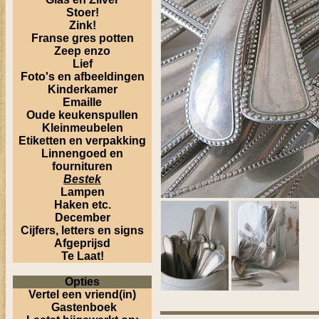
Stoer!
Zink!
Franse gres potten
Zeep enzo
Lief
Foto's en afbeeldingen
Kinderkamer
Emaille
Oude keukenspullen
Kleinmeubelen
Etiketten en verpakking
Linnengoed en
fournituren
Bestek
Lampen
Haken etc.
December
Cijfers, letters en signs
Afgeprijsd
Te Laat!
Opties
Vertel een vriend(in)
Gastenboek