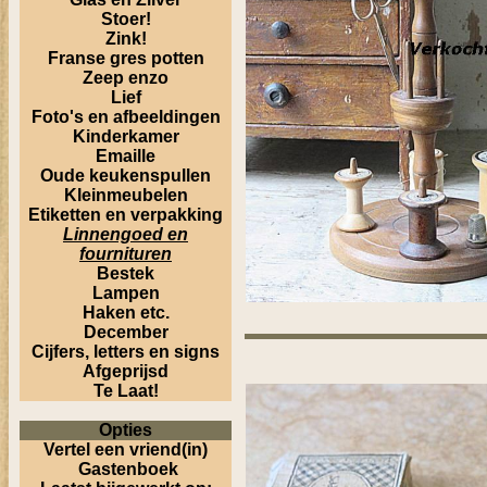
Stoer!
Zink!
Franse gres potten
Zeep enzo
Lief
Foto's en afbeeldingen
Kinderkamer
Emaille
Oude keukenspullen
Kleinmeubelen
Etiketten en verpakking
Linnengoed en
fournituren
Bestek
Lampen
Haken etc.
December
Cijfers, letters en signs
Afgeprijsd
Te Laat!
Opties
Vertel een vriend(in)
Gastenboek