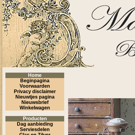
Home
Beginpagina
Voorwaarden
Privacy disclaimer
Nieuwtjes pagina
Nieuwsbrief
Winkelwagen
Producten
Dag aanbieding
Serviesdelen
Glas en Zilver