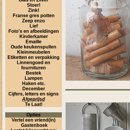
Stoer!
Zink!
Franse gres potten
Zeep enzo
Lief
Foto's en afbeeldingen
Kinderkamer
Emaille
Oude keukenspullen
Kleinmeubelen
Etiketten en verpakking
Linnengoed en
fournituren
Bestek
Lampen
Haken etc.
December
Cijfers, letters en signs
Afgeprijsd
Te Laat!
Opties
Vertel een vriend(in)
Gastenboek