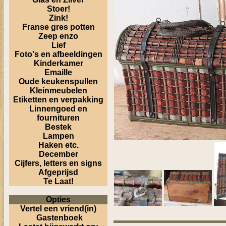
Stoer!
Zink!
Franse gres potten
Zeep enzo
Lief
Foto's en afbeeldingen
Kinderkamer
Emaille
Oude keukenspullen
Kleinmeubelen
Etiketten en verpakking
Linnengoed en
fournituren
Bestek
Lampen
Haken etc.
December
Cijfers, letters en signs
Afgeprijsd
Te Laat!
Opties
Vertel een vriend(in)
Gastenboek