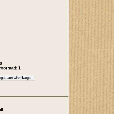
00
voorraad: 1
ll