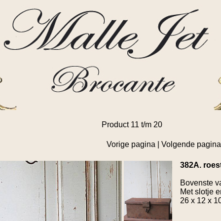
Product 11 t/m 20
Vorige pagina
|
Volgende pagina
382A. roest
Bovenste va
Met slotje e
26 x 12 x 1