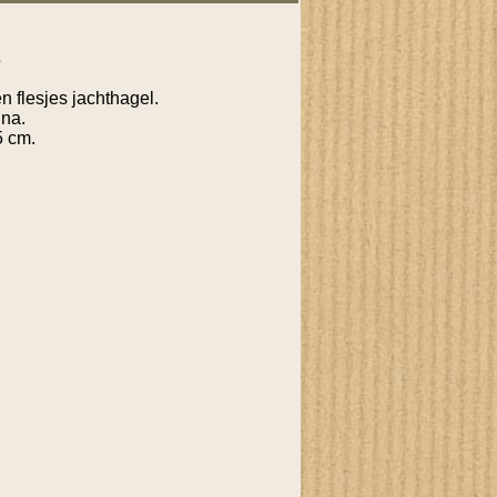
s
n flesjes jachthagel.
ina.
5 cm.