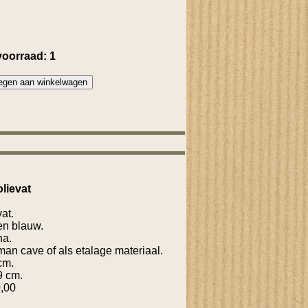
voorraad: 1
lievat
at.
 en blauw.
na.
man cave of als etalage materiaal.
cm.
9 cm.
0,00