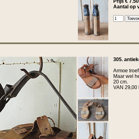
Prijs € 7.50
Aantal op 
305. antiek
Armoe troef
Maar wel he
20 cm.
VAN 29,00 