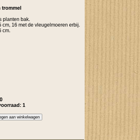
n trommel
s planten bak.
 cm, 16 met de vleugelmoeren erbij.
6 cm.
00
voorraad: 1