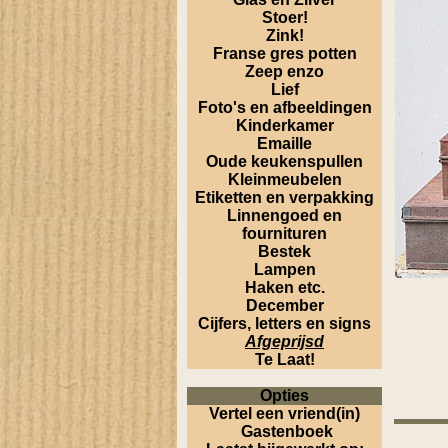
Stoer!
Zink!
Franse gres potten
Zeep enzo
Lief
Foto's en afbeeldingen
Kinderkamer
Emaille
Oude keukenspullen
Kleinmeubelen
Etiketten en verpakking
Linnengoed en
fournituren
Bestek
Lampen
Haken etc.
December
Cijfers, letters en signs
Afgeprijsd
Te Laat!
Opties
Vertel een vriend(in)
Gastenboek