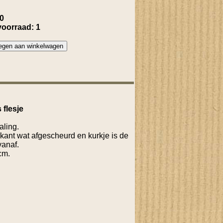
00
voorraad: 1
 flesje
aling.
erkant wat afgescheurd en kurkje is de
vanaf.
cm.