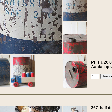
Prijs € 20.
Aantal op 
367. half do