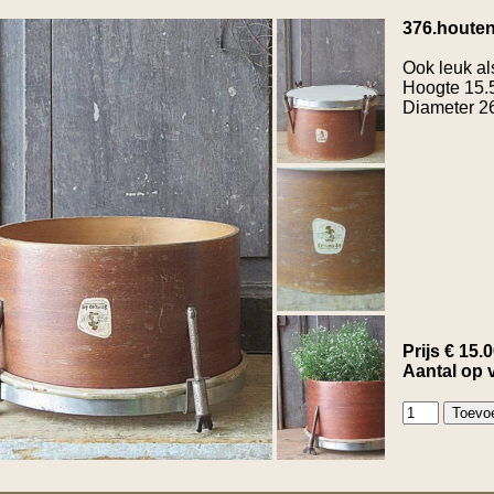
376.houte
Ook leuk al
Hoogte 15.5
Diameter 2
Prijs € 15.
Aantal op 